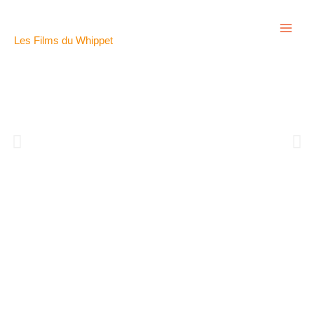
Aller
au
contenu
Les Films du Whippet