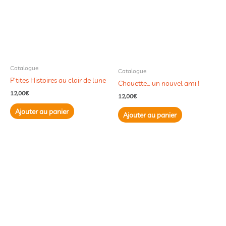
Catalogue
Catalogue
P’tites Histoires au clair de lune
Chouette… un nouvel ami !
12,00
€
12,00
€
Ajouter au panier
Ajouter au panier