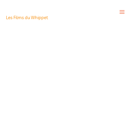
Aller
au
contenu
Les Films du Whippet
quantité
de
Capelito
fait
son
cinéma
!